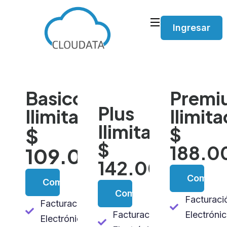
Ingresar
Basico
Premi
Plus
Ilimitado
Ilimit
Ilimitado
$
$
$
188.0
109.000
142.000
Comprar
Comprar
Comprar
Facturaci
Facturación
Facturación
Electróni
Electrónica