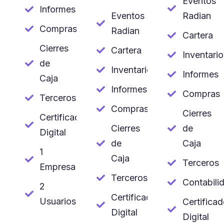
Eventos
Informes
Eventos
Radian
Compras
Radian
Cartera
Cierres
Cartera
Inventario
de
Inventario
Informes
Caja
Informes
Compras
Terceros
Compras
Cierres
Certificado
Cierres
de
Digital
de
Caja
1
Caja
Terceros
Empresa
Terceros
Contabili
2
Certificado
Usuarios
Certifica
Digital
Digital